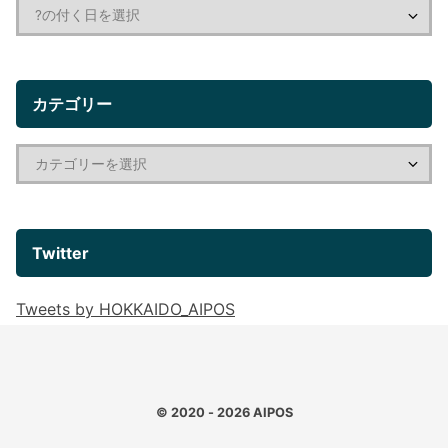
カテゴリー
Twitter
Tweets by HOKKAIDO_AIPOS
© 2020 - 2026
AIPOS