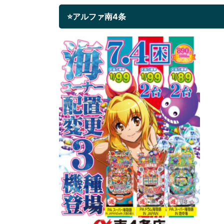
⭐アルファ南4条