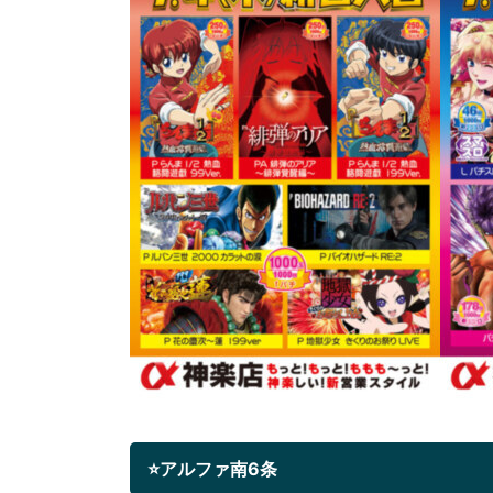
⭐アルファ南6条