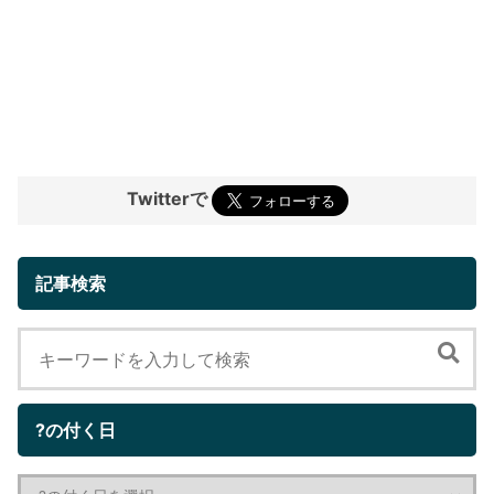
Twitterで
記事検索
?の付く日