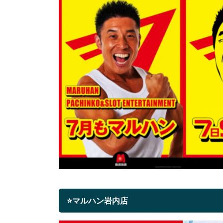
⭐マルハン岩内店