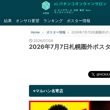
結果
オンサロ要望
ランキング
ポスター情報
Home
ポスター情報
2026年7月7日札幌圏外
2026/07/06
2026年7月7日札幌圏外ポス
⭐マルハン名寄店