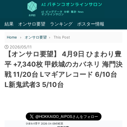
結果
オンサロ要望
ランキング
ポスター情報
Home
オンサロ要望
This Post
2026/05/11
【オンサロ要望】 4月9日 ひまわり豊
平 +7,340枚 甲鉄城のカバネリ 海門決
戦 11/20台 Lマギアレコード 6/10台
L新鬼武者3 5/10台