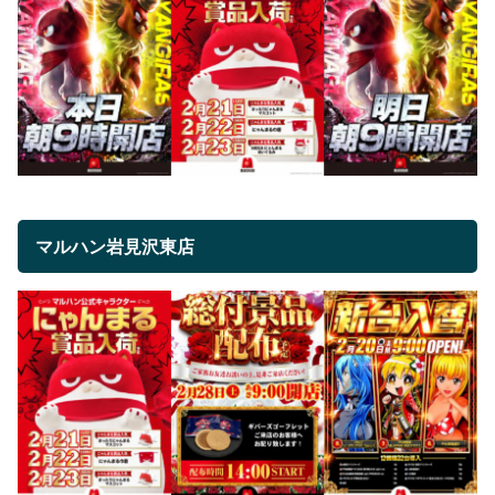
マルハン岩見沢東店