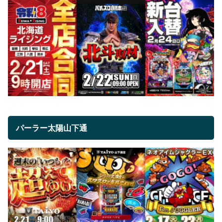
パーラー太陽山下通