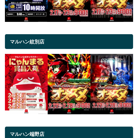
マルハン紋別店
マルハン端野店