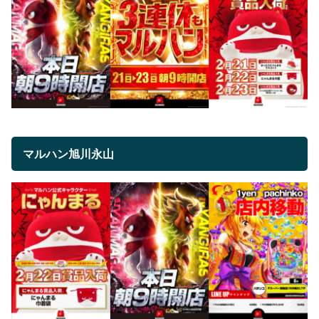
マルハン旭川永山