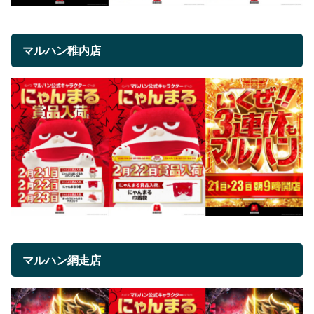
マルハン稚内店
マルハン網走店