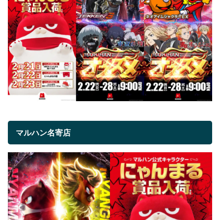
マルハン名寄店