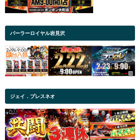
パーラーロイヤル岩見沢
ジェイ．プレスネオ