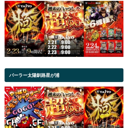
パーラー太陽釧路星が浦