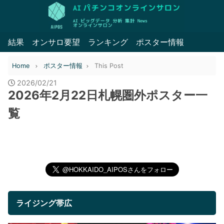
結果
オンサロ要望
ランキング
ポスター情報
Home
ポスター情報
This Post
2026/02/21
2026年2月22日札幌圏外ポスター一
覧
ライジング帯広