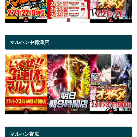
マルハン中標津店
マルハン帯広