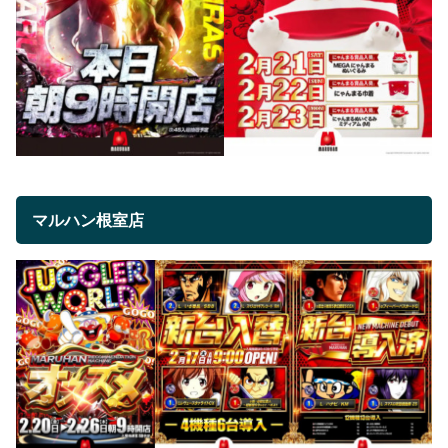
マルハン根室店