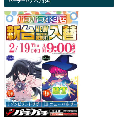
パーラーパチパチ北斗