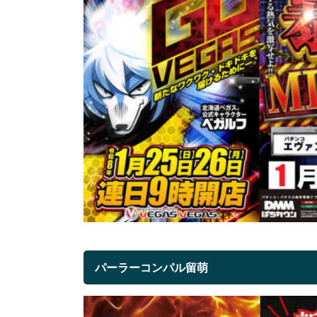
パーラーコンパル留萌