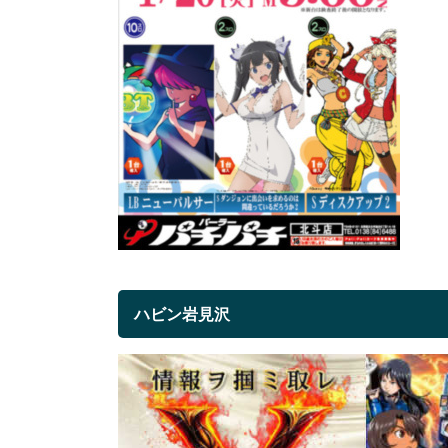
ハビン岩見沢