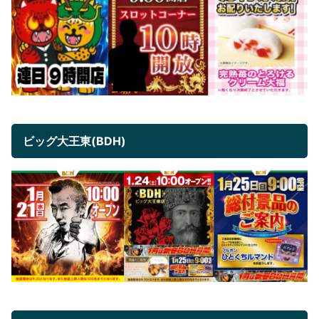
ビッグ大王東(BDH)