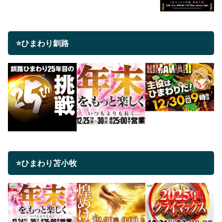
⭐ひまわり釧路
⭐ひまわり苫小牧