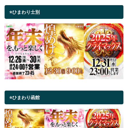
⭐ひまわり士別
⭐ひまわり函館