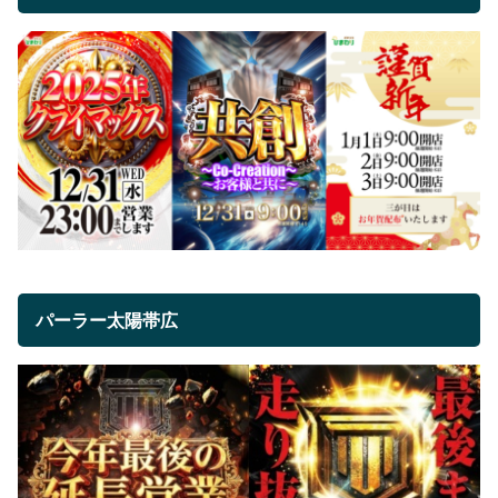
パーラー太陽帯広