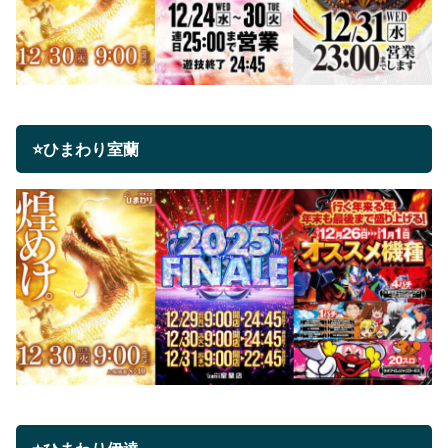
⭐ひまわり室蘭