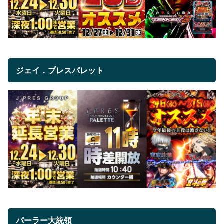
ジェイ．プレスパレット
パーラー大統領