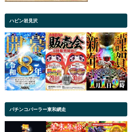
ハビン岩見沢
パチンコパーラー東和網走