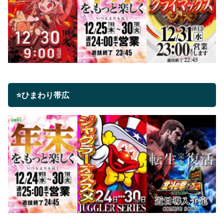
⭐ひまわり帯広