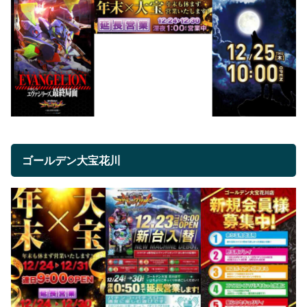
ゴールデン大宝花川