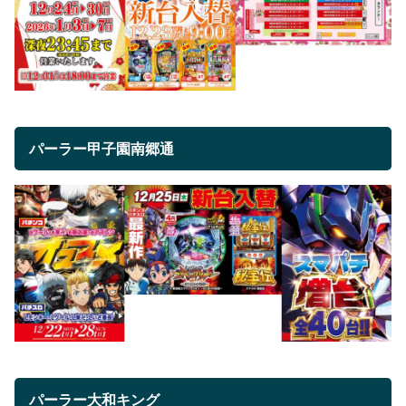
パーラー甲子園南郷通
パーラー大和キング