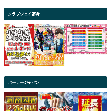
クラブジェイ藤野
パーラージャパン