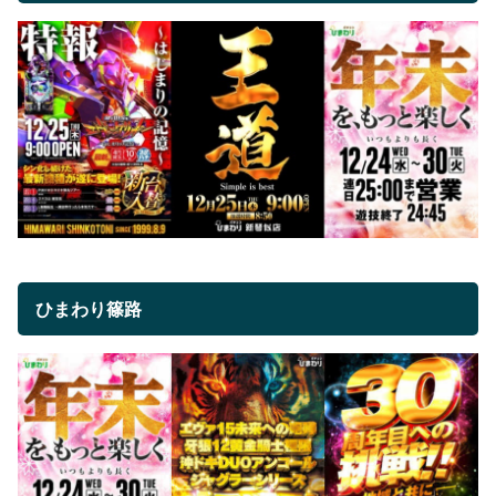
ひまわり篠路