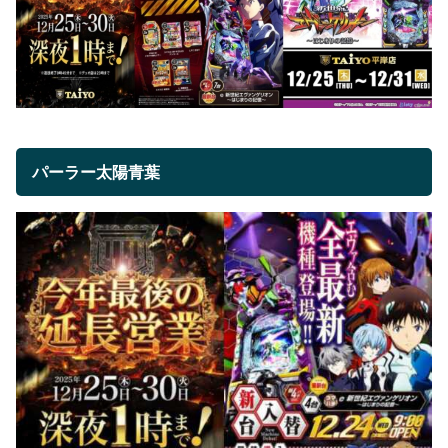
パーラー太陽青葉