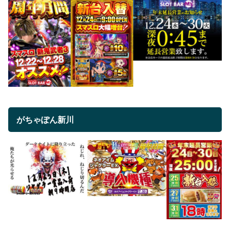
がちゃぽん新川