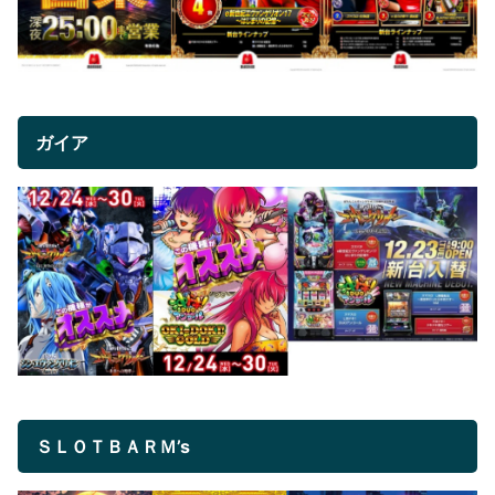
ガイア
ＳＬＯＴＢＡＲＭ’s