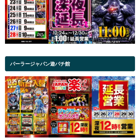
パーラージャパン遊パチ館