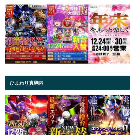
ひまわり真駒内