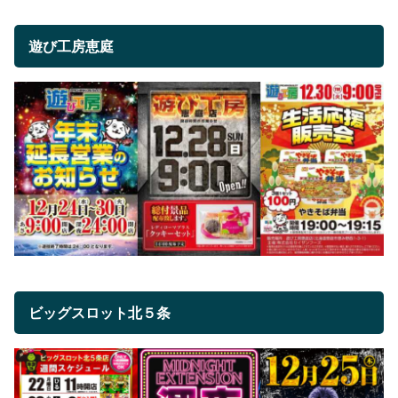
遊び工房恵庭
ビッグスロット北５条