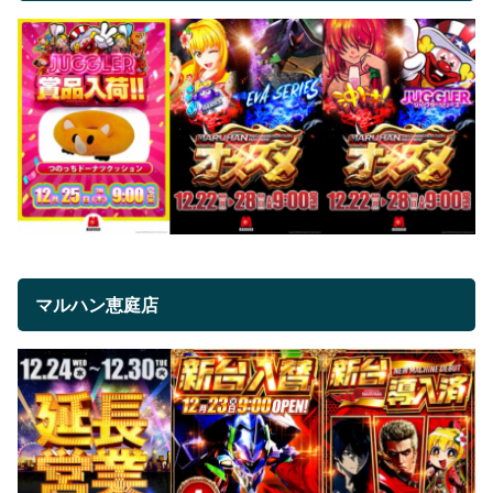
マルハン恵庭店