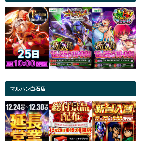
マルハン白石店