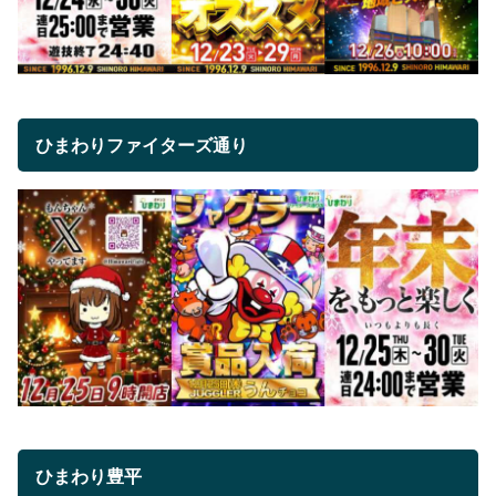
ひまわりファイターズ通り
ひまわり豊平