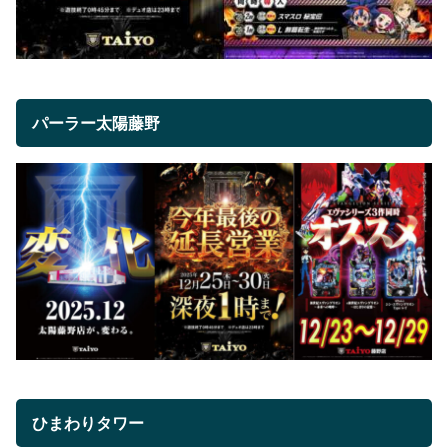
パーラー太陽藤野
ひまわりタワー