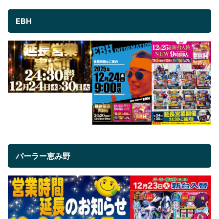
EBH
パーラー恵み野