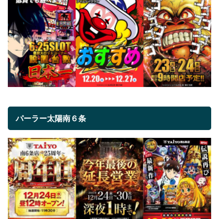
パーラー太陽南６条