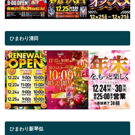
ひまわり清田
ひまわり新琴似