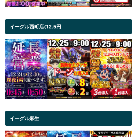
イーグル西町店(12.5円
イーグル麻生