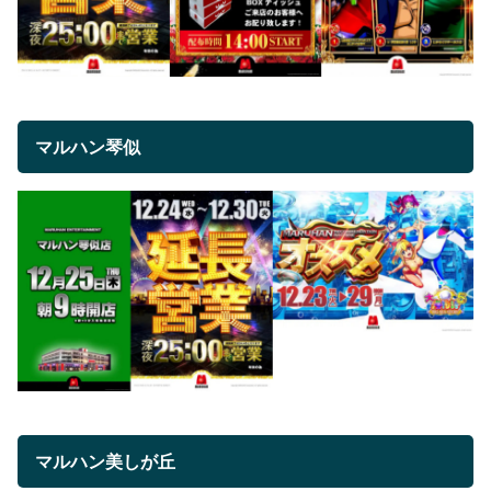
マルハン琴似
マルハン美しが丘