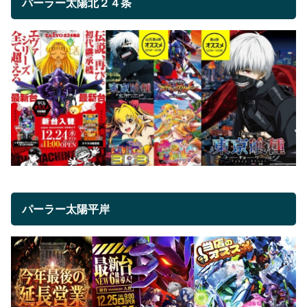
パーラー太陽北２４条
パーラー太陽平岸