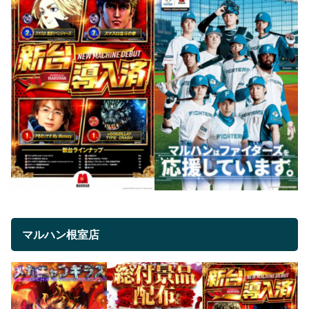
マルハン根室店