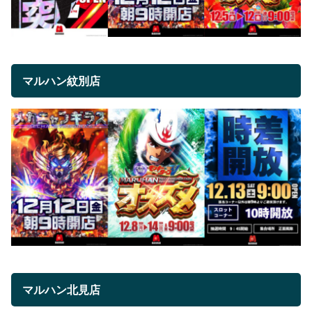
マルハン紋別店
マルハン北見店