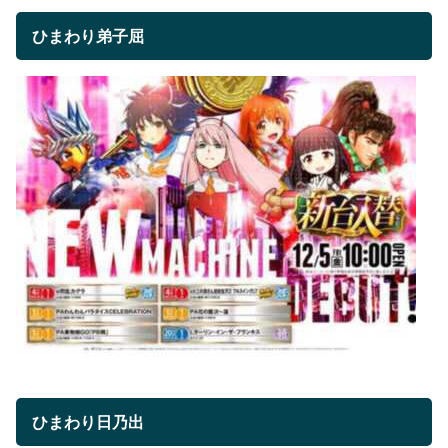
ひまわり弟子屈
ひまわり日乃出