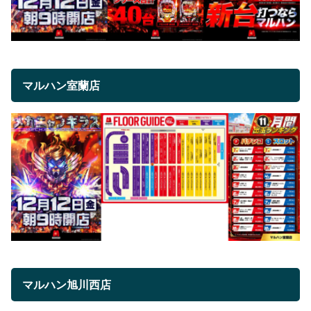
マルハン室蘭店
マルハン旭川西店