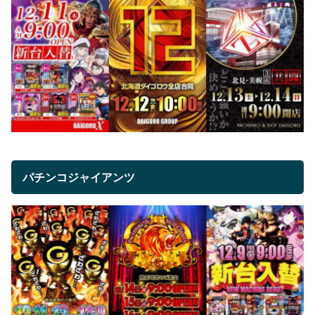
パチンコジャイアンツ