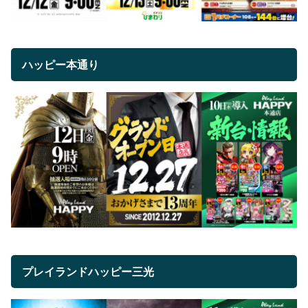
ハッピー本通り
プレイランドハッピー三光