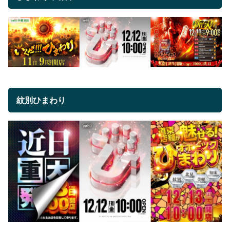
紋別ひまわり