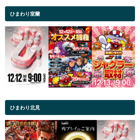
ひまわり室蘭
ひまわり北見