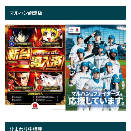
マルハン網走店
ひまわり中標津