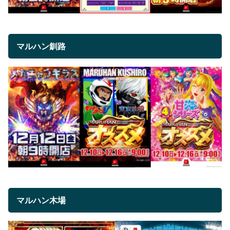
マルハン釧路
マルハン木場