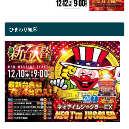
ひまわり知床