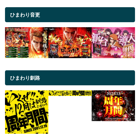
ひまわり音更
ひまわり釧路