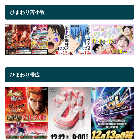
ひまわり苫小牧
ひまわり帯広