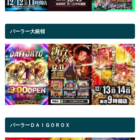
パーラー大統領
パーラーＤＡＩＧＯＲＯＸ