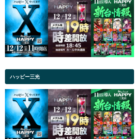
ハッピー三光