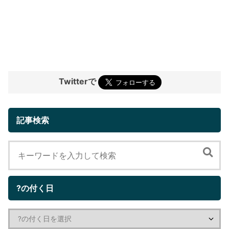
Twitterで
記事検索
?の付く日