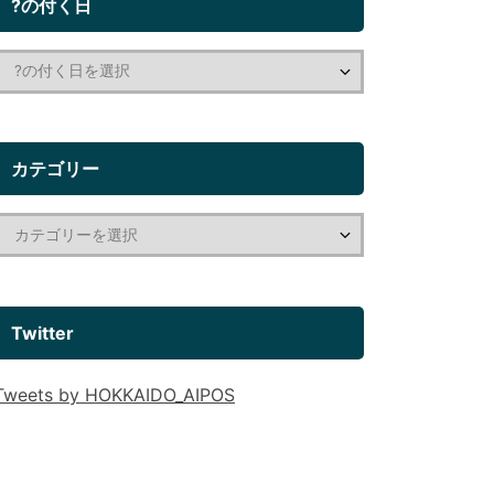
?の付く日
カテゴリー
Twitter
Tweets by HOKKAIDO_AIPOS