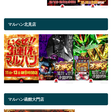
マルハン北見店
マルハン函館大門店