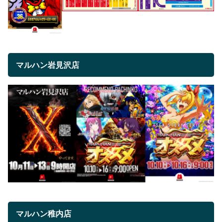
マルハン岩見沢店
マルハン稚内店