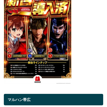
マルハン帯広