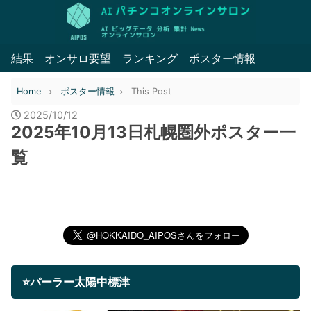
結果
オンサロ要望
ランキング
ポスター情報
Home
ポスター情報
This Post
2025/10/12
2025年10月13日札幌圏外ポスター一
覧
⭐パーラー太陽中標津