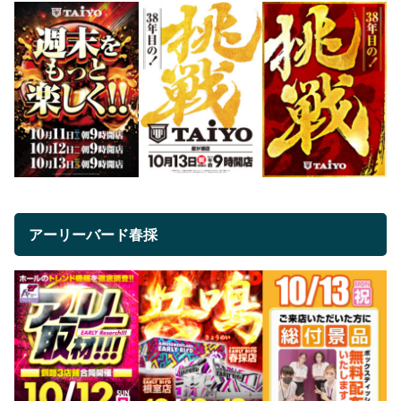
アーリーバード春採