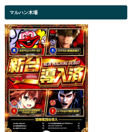
マルハン木場