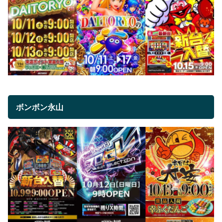
ボンボン永山