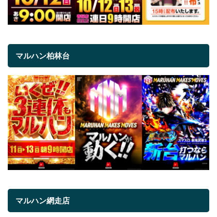
マルハン柏林台
マルハン網走店