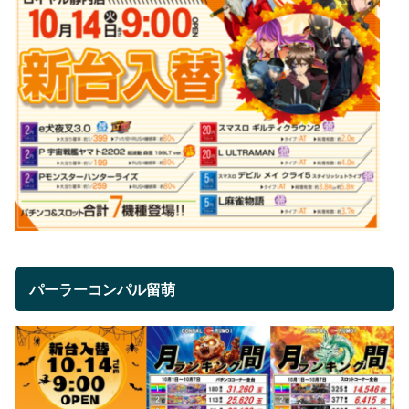
パーラーコンパル留萌