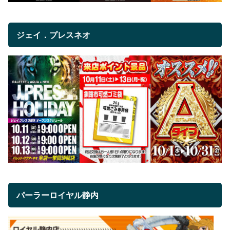
ジェイ．プレスネオ
パーラーロイヤル静内