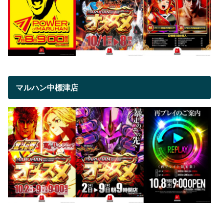
マルハン中標津店