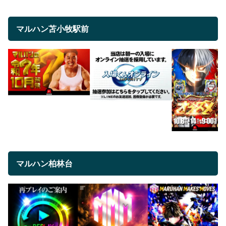
マルハン苫小牧駅前
マルハン柏林台