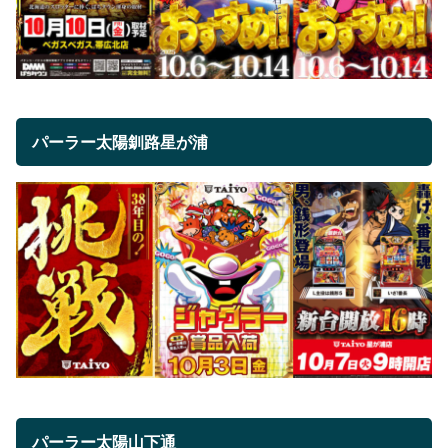
パーラー太陽釧路星が浦
パーラー太陽山下通