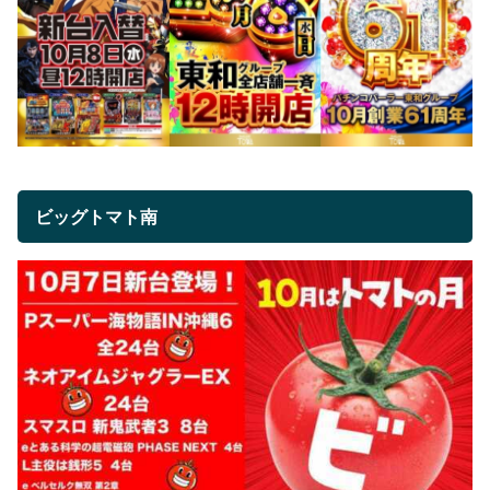
ビッグトマト南