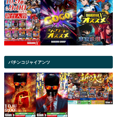
パチンコジャイアンツ