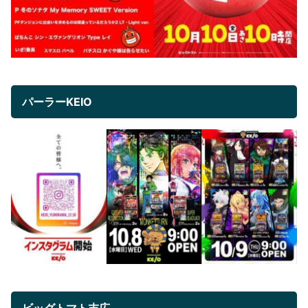
パーラーKEIO
ビッグトマト末広