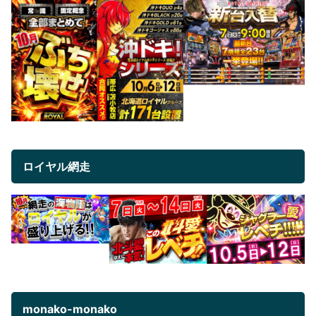
ロイヤル網走
monako-monako