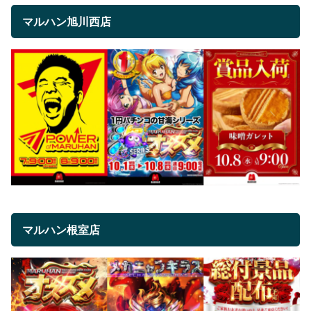
マルハン旭川西店
マルハン根室店