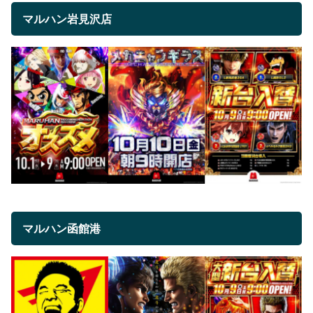
マルハン岩見沢店
マルハン函館港