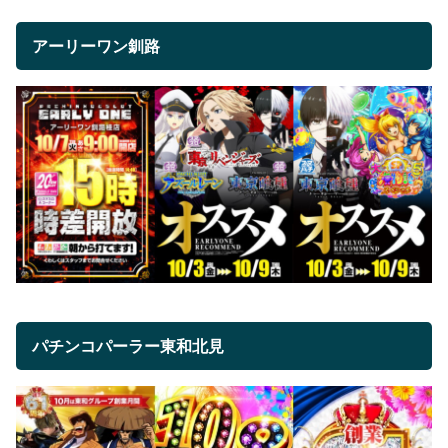
アーリーワン釧路
パチンコパーラー東和北見