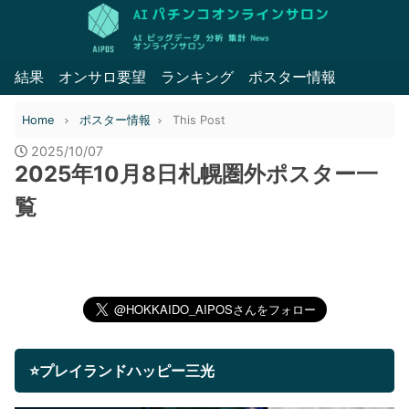
結果
オンサロ要望
ランキング
ポスター情報
Home
ポスター情報
This Post
2025/10/07
2025年10月8日札幌圏外ポスター一
覧
⭐プレイランドハッピー三光