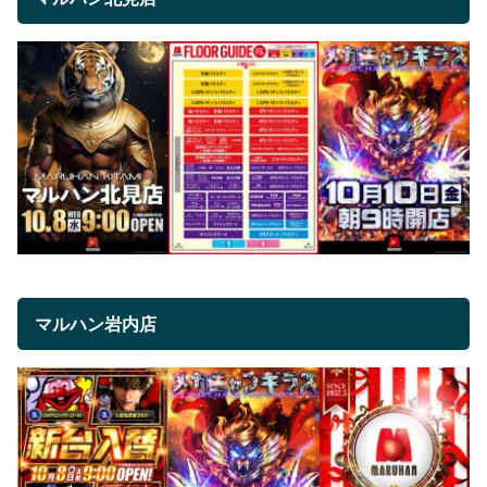
マルハン岩内店