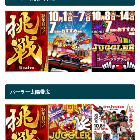
パーラー太陽帯広