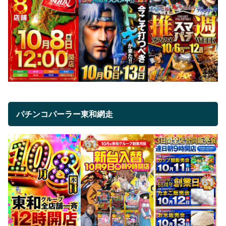
パチンコパーラー東和網走