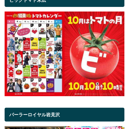
パーラーロイヤル岩見沢