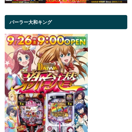
パーラー大和キング