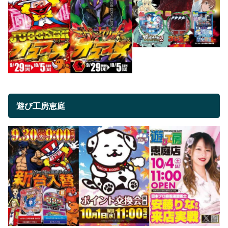
遊び工房恵庭