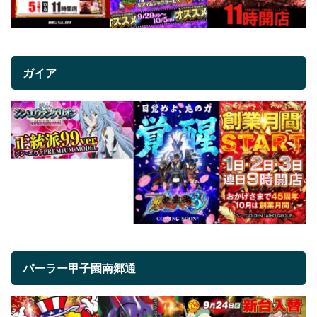
ガイア
パーラー甲子園南郷通