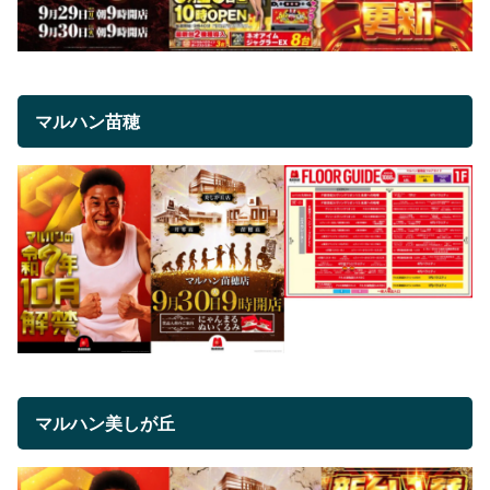
マルハン苗穂
マルハン美しが丘