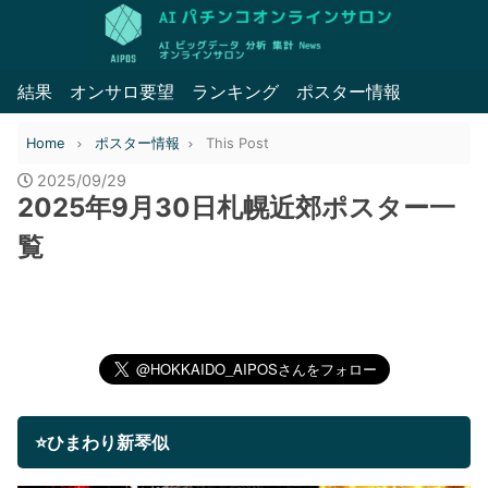
結果
オンサロ要望
ランキング
ポスター情報
Home
ポスター情報
This Post
2025/09/29
2025年9月30日札幌近郊ポスター一
覧
⭐ひまわり新琴似