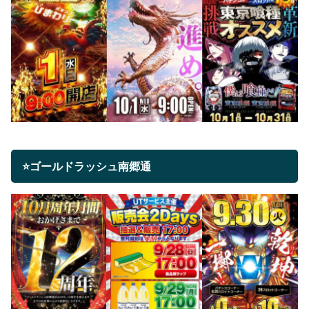
⭐ゴールドラッシュ南郷通