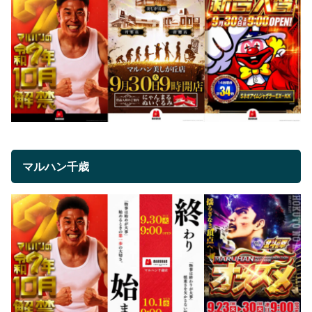
マルハン千歳