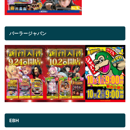
パーラージャパン
EBH