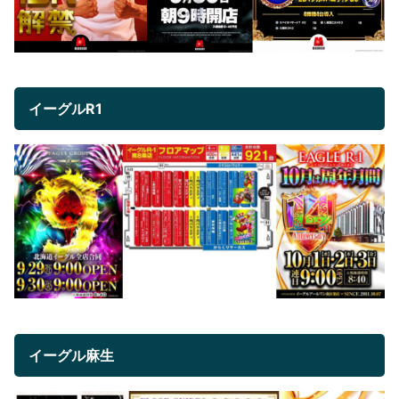
イーグルR1
イーグル麻生