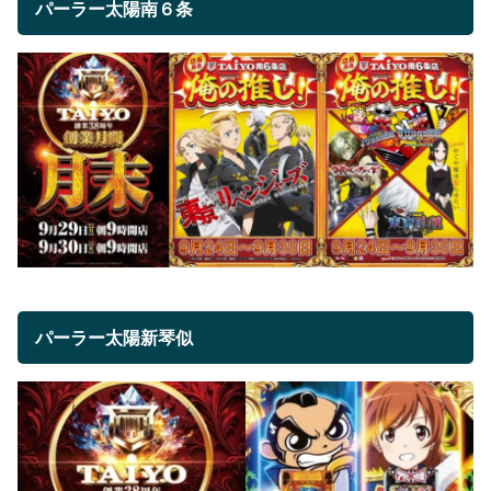
パーラー太陽南６条
パーラー太陽新琴似