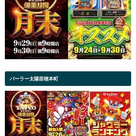
パーラー太陽苗穂本町