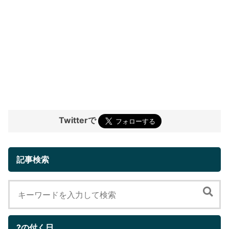
Twitterで
記事検索
?の付く日