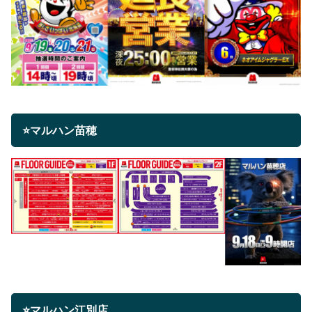
⭐マルハン苗穂
⭐マルハン江別店