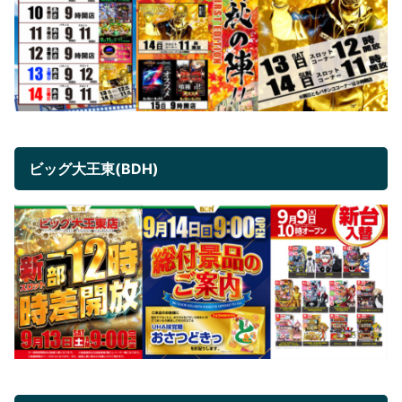
ビッグ大王東(BDH)