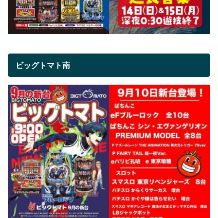
ビッグトマト南