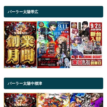
パーラー太陽帯広
パーラー太陽中標津