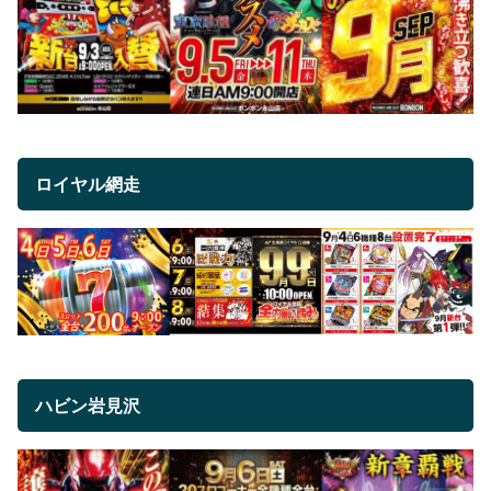
ロイヤル網走
ハビン岩見沢