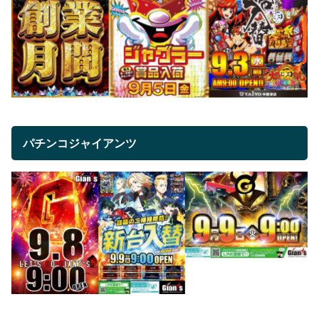
パチンコジャイアンツ