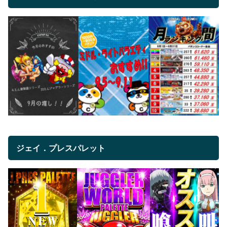
ジェイ．プレスパレット