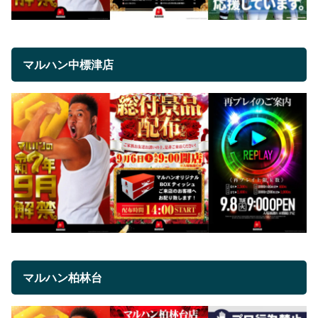
マルハン中標津店
マルハン柏林台