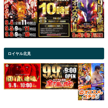
ロイヤル北見