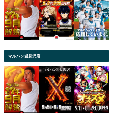
マルハン岩見沢店