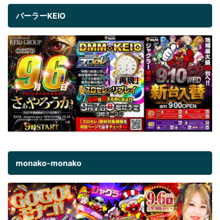
パーラーKEIO
monako-monako