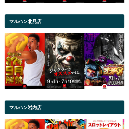
マルハン北見店
マルハン岩内店