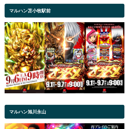
マルハン苫小牧駅前
マルハン旭川永山