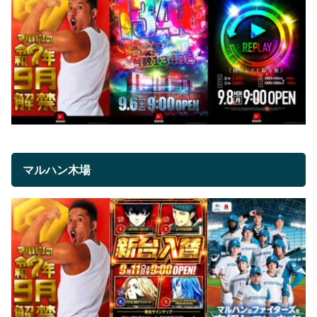
マルハン木場