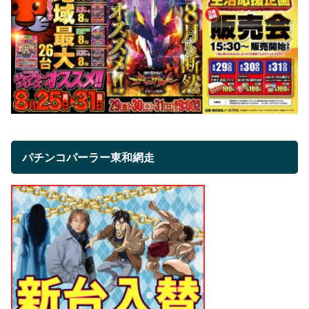
パチンコパーラー東和網走