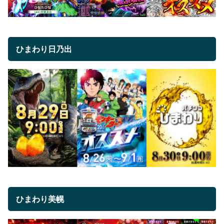
ひまわり日乃出
ひまわり美幌