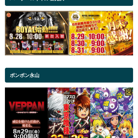
ボンボン永山