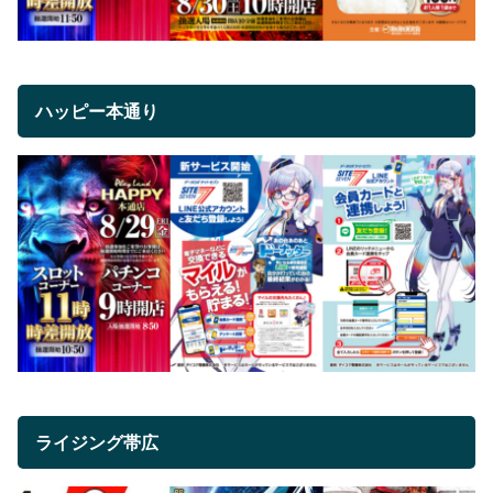
ハッピー本通り
ライジング帯広