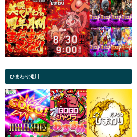
ひまわり滝川