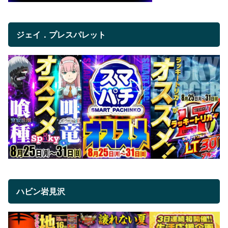
ジェイ．プレスパレット
ハビン岩見沢