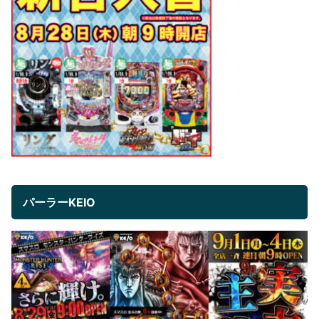
パーラーKEIO