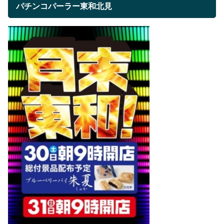
パチンコパーラー東和北見