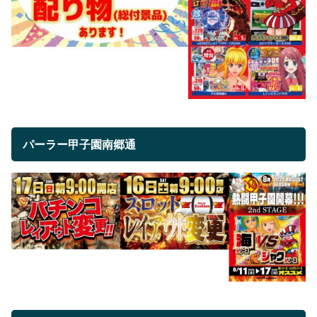
パーラー甲子園南郷通