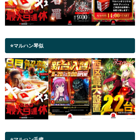
⭐マルハン琴似
⭐マルハン千歳