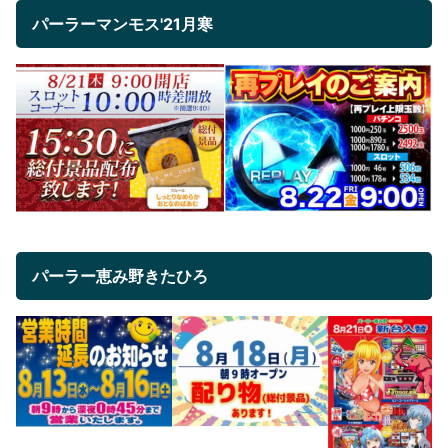
パーラーマンモス'21月寒
パーラー恵み野きたひろ