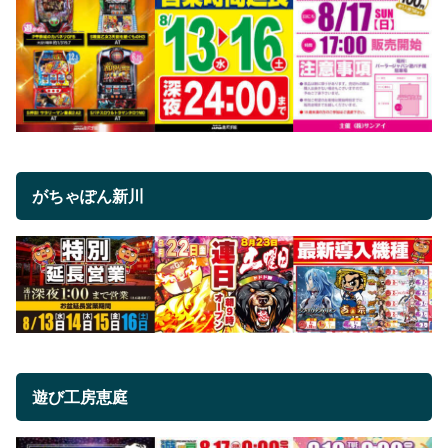
がちゃぽん新川
遊び工房恵庭