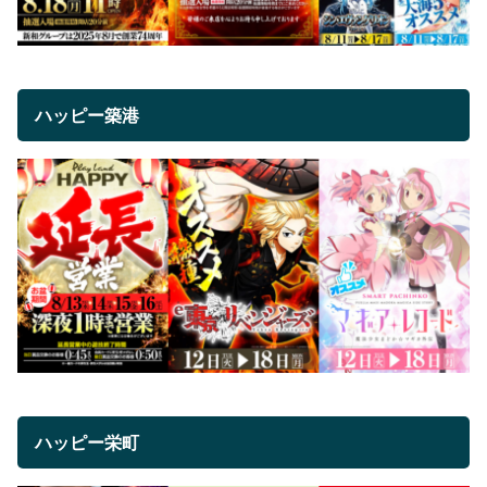
ハッピー築港
ハッピー栄町