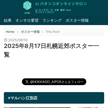
結果
オンサロ要望
ランキング
ポスター情報
Home
ポスター情報
This Post
2025/08/16
2025年8月17日札幌近郊ポスター一
覧
⭐マルハン江別店