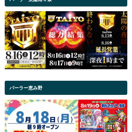
パーラー恵み野