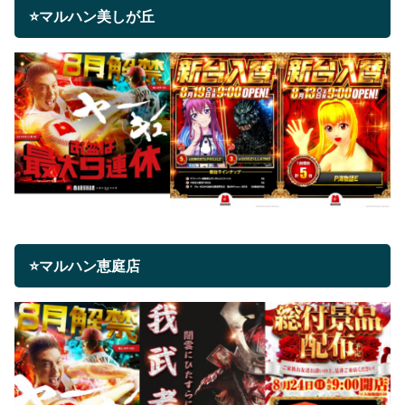
⭐マルハン美しが丘
⭐マルハン恵庭店