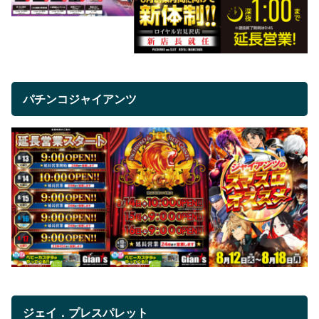
パチンコジャイアンツ
ジェイ．プレスパレット