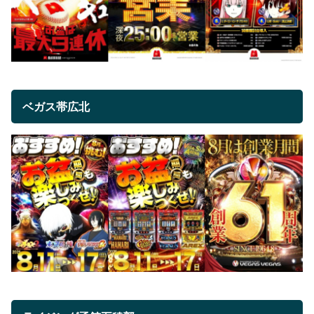
ベガス帯広北