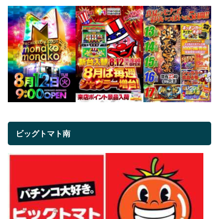
ビッグトマト南