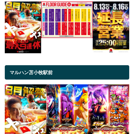
マルハン苫小牧駅前