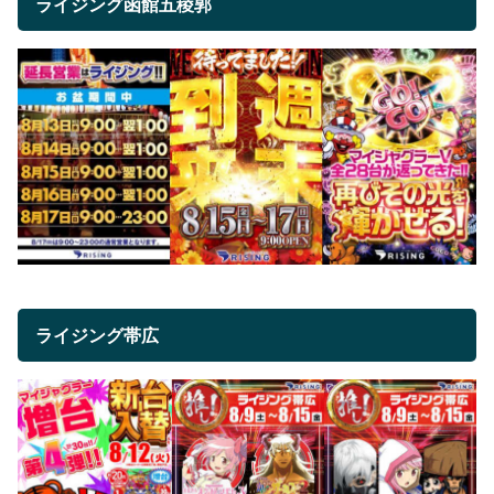
ライジング函館五稜郭
ライジング帯広