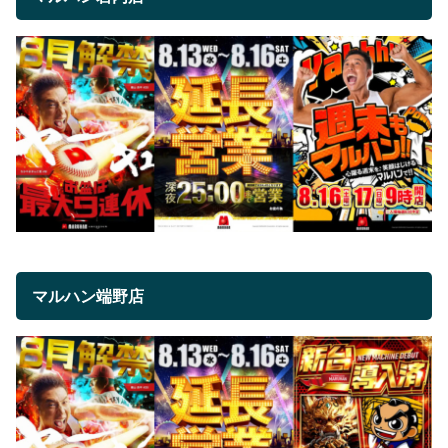
マルハン端野店