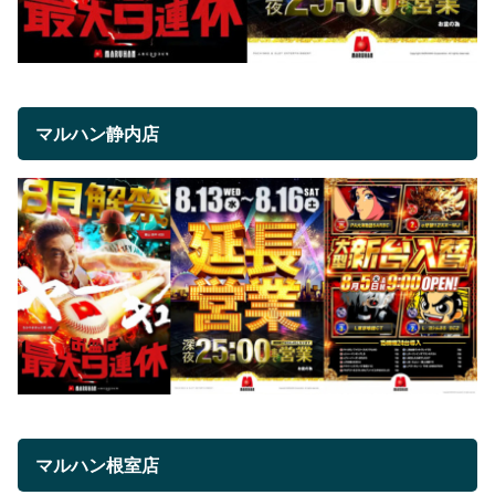
マルハン静内店
マルハン根室店