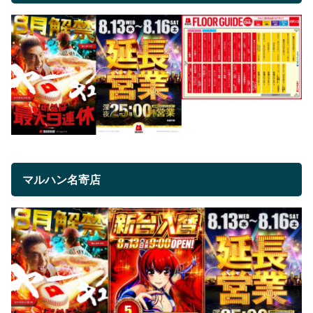
マルハン名寄店