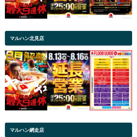
マルハン北見店
マルハン網走店