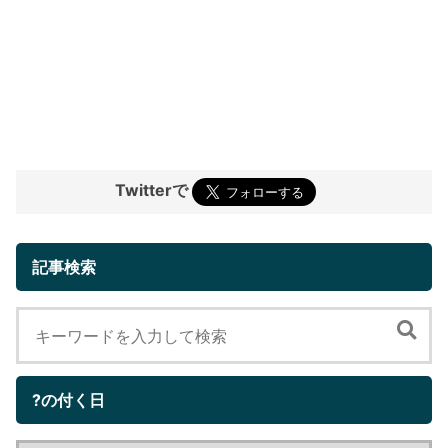
Twitterで
記事検索
?の付く日