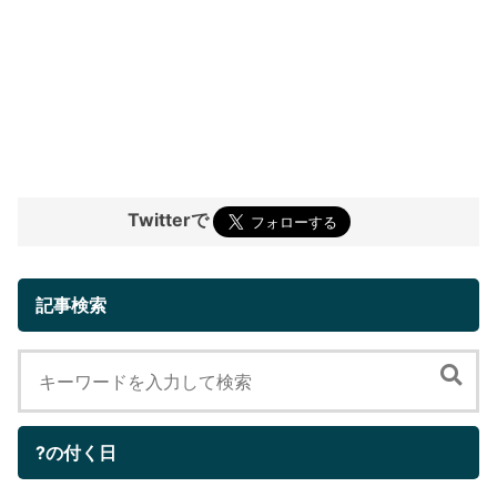
Twitterで
記事検索
?の付く日