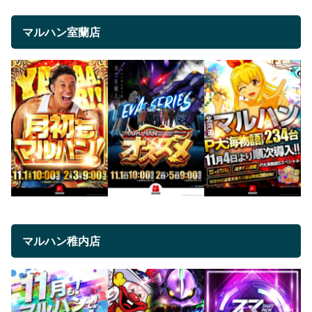
マルハン室蘭店
マルハン稚内店