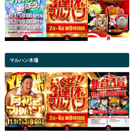
マルハン木場