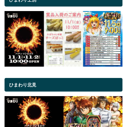
ひまわり北見