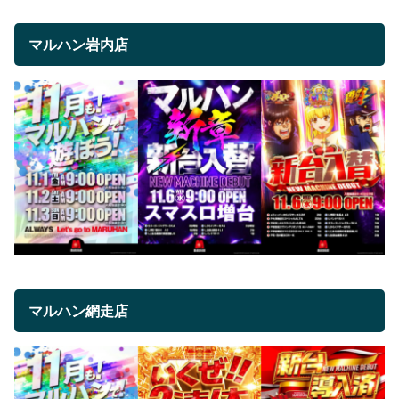
マルハン岩内店
マルハン網走店