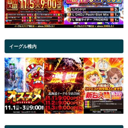
イーグル稚内