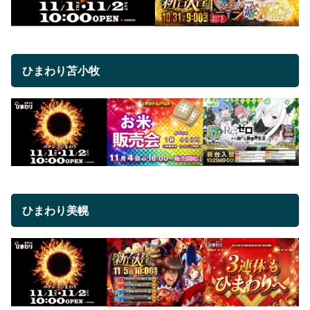
ひまわり苫小牧
ひまわり美幌