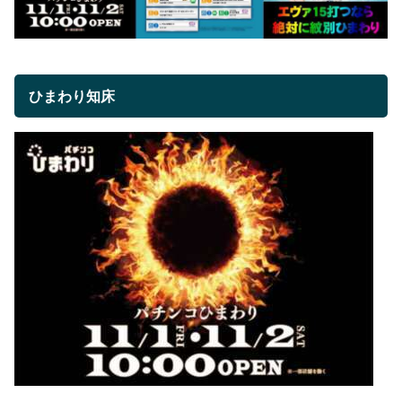
ひまわり知床