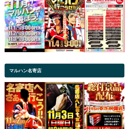
マルハン名寄店