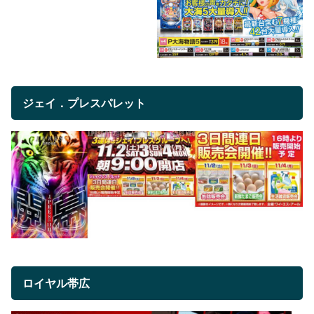
ジェイ．プレスパレット
ロイヤル帯広