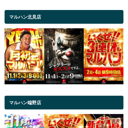
マルハン北見店
マルハン端野店