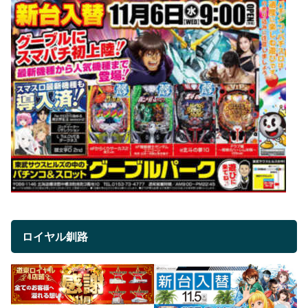
ロイヤル釧路