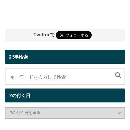
Twitterで
記事検索
?の付く日