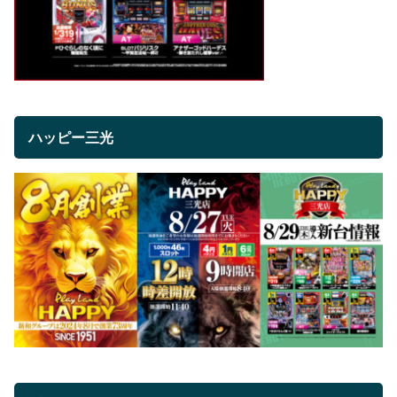
ハッピー三光