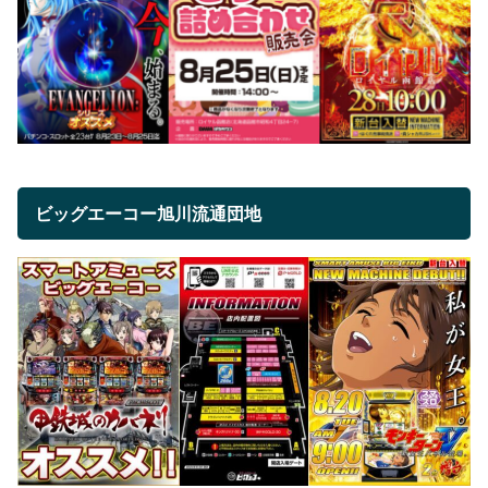
ビッグエーコー旭川流通団地