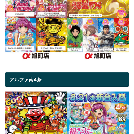
アルファ南4条