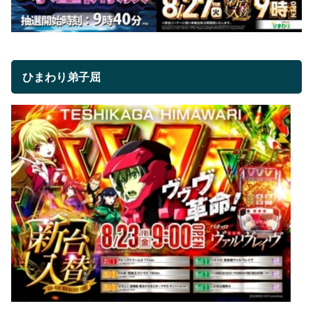
ひまわり弟子屈