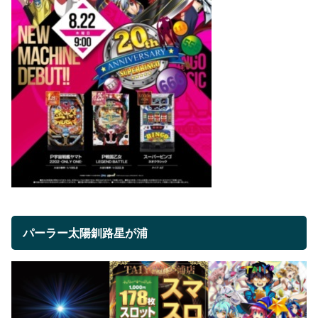
パーラー太陽釧路星が浦