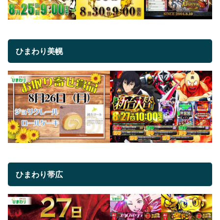
ひまわり美幌
ひまわり帯広