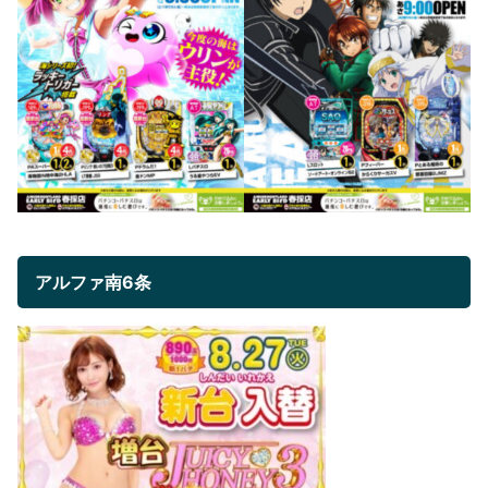
アルファ南6条