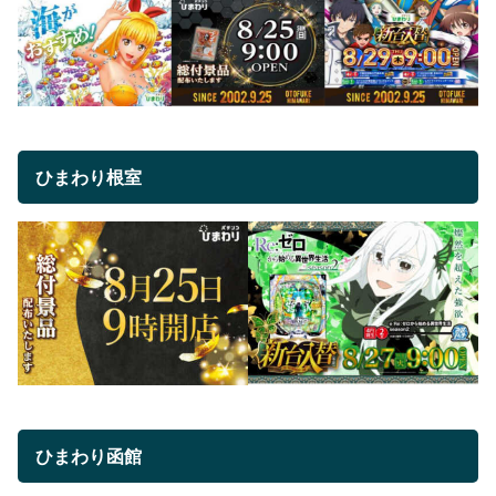
ひまわり根室
ひまわり函館