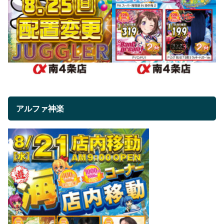
アルファ神楽