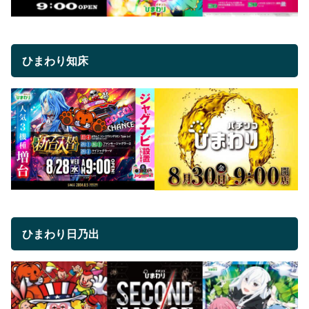
ひまわり知床
ひまわり日乃出