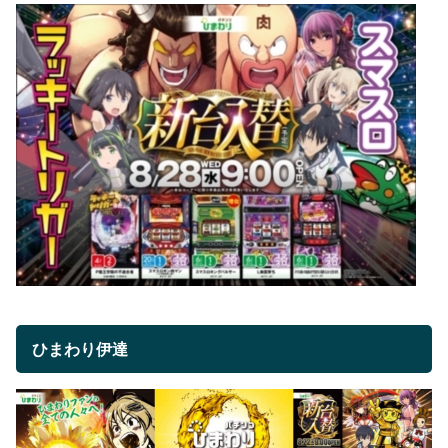
ひまわり伊達