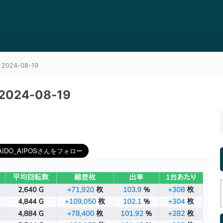
24-08-19
24-08-19