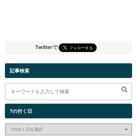
Twitterで
記事検索
?の付く日