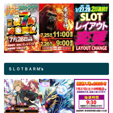
ＳＬＯＴＢＡＲＭ’s