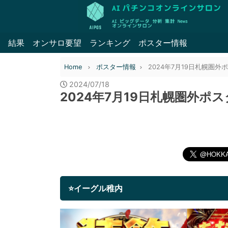
結果
オンサロ要望
ランキング
ポスター情報
Home
ポスター情報
2024年7月19日札幌圏外
2024/07/18
2024年7月19日札幌圏外ポ
⭐イーグル稚内