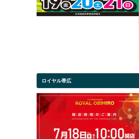
ロイヤル帯広