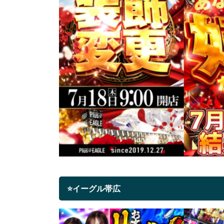
⭐イーグル帯広