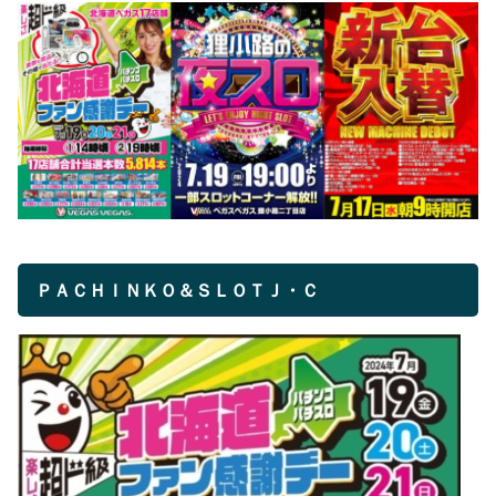
ＰＡＣＨＩＮＫＯ＆ＳＬＯＴＪ・Ｃ