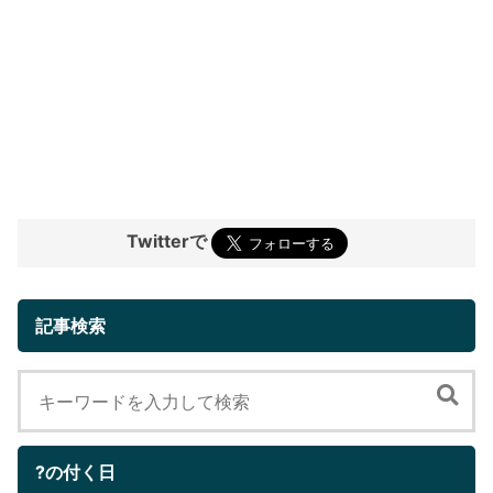
Twitterで
記事検索
?の付く日