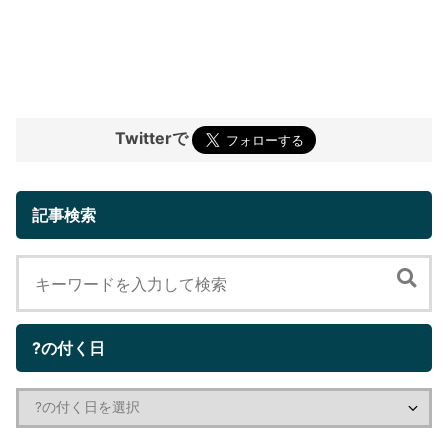
Twitterで
記事検索
?の付く日