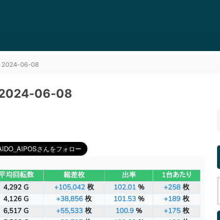
24-06-08
24-06-08