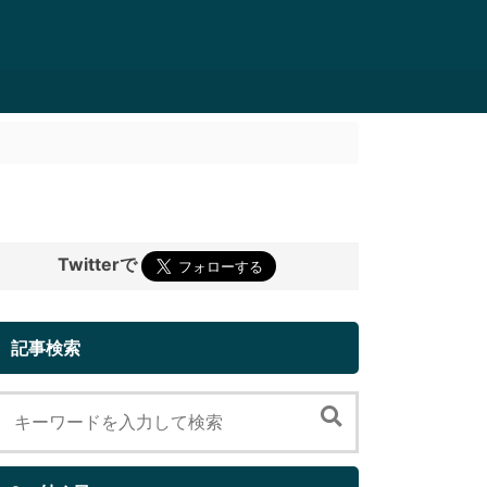
Twitterで
記事検索