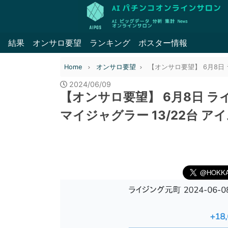
結果
オンサロ要望
ランキング
ポスター情報
Home
オンサロ要望
【オンサロ要望】 6月8日 ラ
2024/06/09
【オンサロ要望】 6月8日 ライジ
マイジャグラー 13/22台 アイ