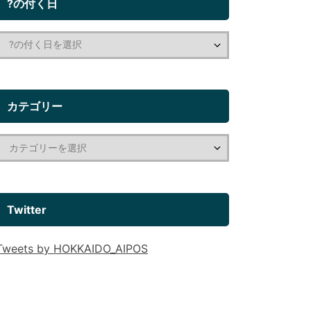
?の付く日
カテゴリー
Twitter
Tweets by HOKKAIDO_AIPOS