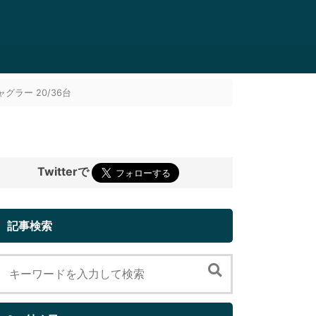
ャグラー 20/36台
Twitterで
記事検索