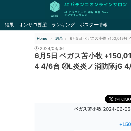
結果
オンサロ要望
ランキング
ポスター情報
Home
結果
6月5日 ベガス苫小牧 +150,019枚
2024/06/06
6月5日 ベガス苫小牧 +150,
4 4/6台 ⑳L炎炎ノ消防隊jG 4