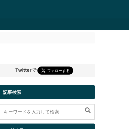
Twitterで
記事検索