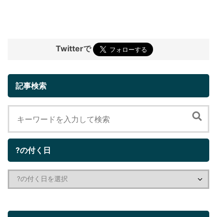
Twitterで
記事検索
?の付く日