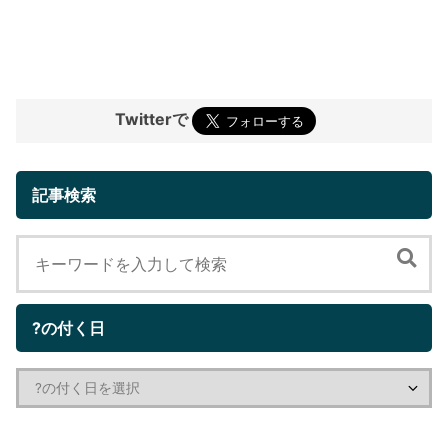
Twitterで
記事検索
?の付く日