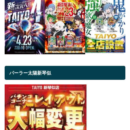
パーラー太陽新琴似