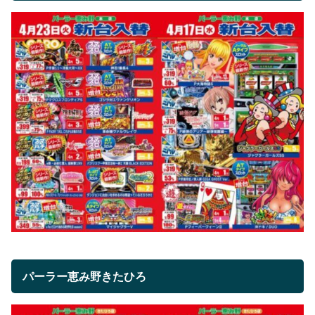
パーラー恵み野きたひろ