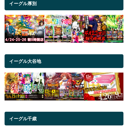
イーグル厚別
イーグル大谷地
イーグル千歳