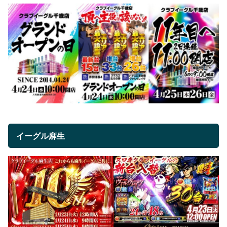
イーグル麻生