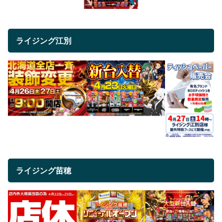
ライジング江別
ライジング苗穂