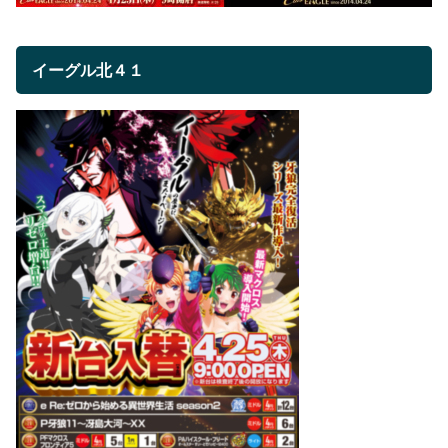
イーグル北４１