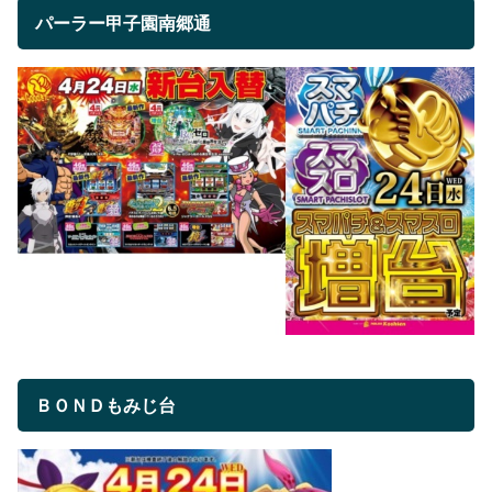
パーラー甲子園南郷通
ＢＯＮＤもみじ台