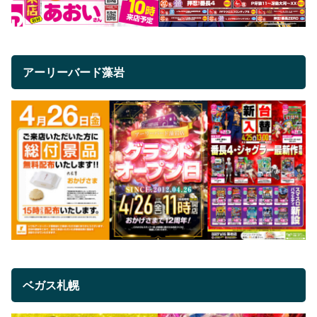
アーリーバード藻岩
ベガス札幌