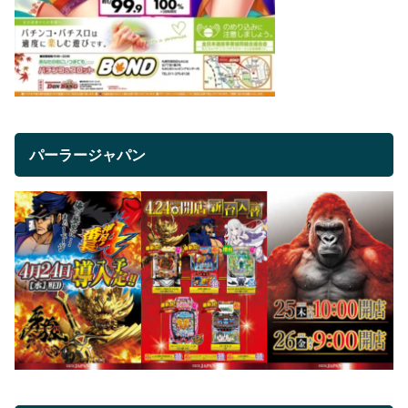
パーラージャパン