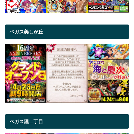
ベガス美しが丘
ベガス狸二丁目