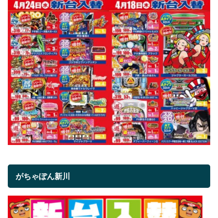
がちゃぽん新川