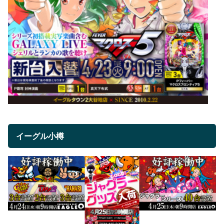
イーグル小樽