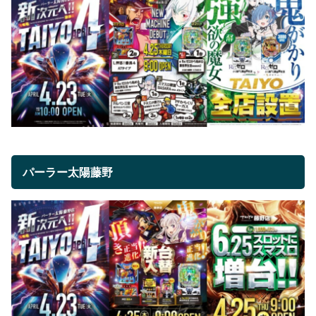
パーラー太陽藤野