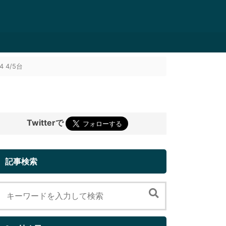
 4/5台
Twitterで
記事検索