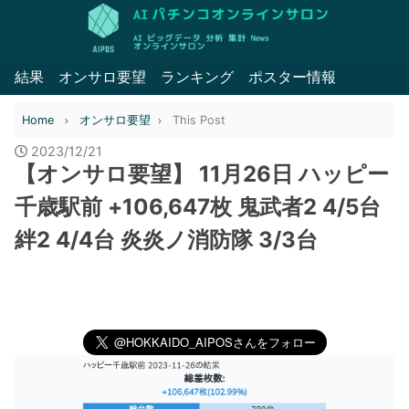
結果
オンサロ要望
ランキング
ポスター情報
Home
オンサロ要望
This Post
2023/12/21
【オンサロ要望】 11月26日 ハッピー
千歳駅前 +106,647枚 鬼武者2 4/5台
絆2 4/4台 炎炎ノ消防隊 3/3台